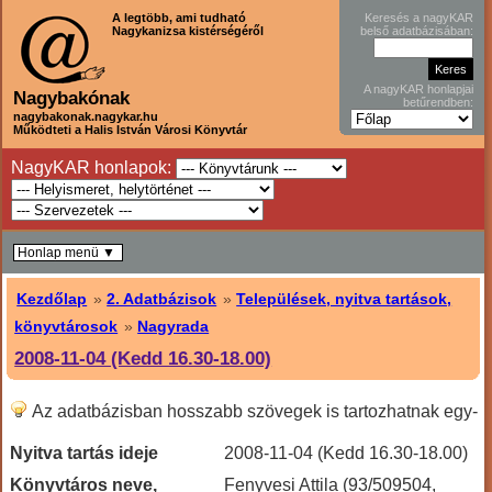
A legtöbb, ami tudható
Keresés a nagyKAR
Nagykanizsa kistérségéről
belső adatbázisában:
A nagyKAR honlapjai
Nagybakónak
betűrendben:
nagybakonak.nagykar.hu
Működteti a Halis István Városi Könyvtár
NagyKAR honlapok:
Honlap menü ▼
Kezdőlap
»
2. Adatbázisok
»
Települések, nyitva tartások,
könyvtárosok
»
Nagyrada
2008-11-04 (Kedd 16.30-18.00)
Az adatbázisban hosszabb szövegek is tartozhatnak egy-
egy sorhoz, ilyenkor hosszabban kell lefele lapozni!
Nyitva tartás ideje
2008-11-04 (Kedd 16.30-18.00)
Könyvtáros neve,
Fenyvesi Attila (93/509504,