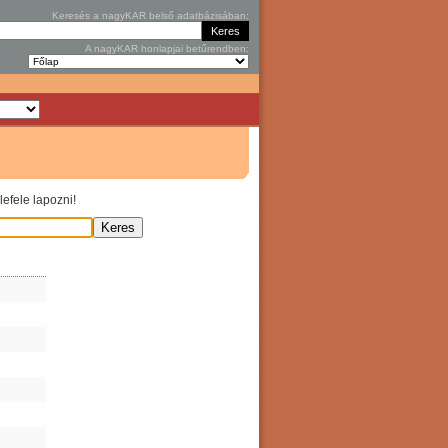
Keresés a nagyKAR belső adatbázisában:
A nagyKAR honlapjai betűrendben:
efele lapozni!