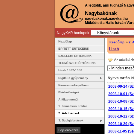
A legtöbb, ami tudható Nagy
Nagybakónak
nagybakonak.nagykar.hu
Működteti a Halis István Vár
NagyKAR honlapok:
Kezdőlap
Kezdőlap
»
2. 
Liszó
ÉPÍTETT ÉRTÉKEINK
SZELLEMI ÉRTÉKEINK
Az adatbázi
TERMÉSZETI ÉRTÉKEINK
Hírek 1862-1900
Nyitva tartás id
Digitális gyűjtemény
Panoráma-képalbum
2008-09-24 (Sz
Elérhetőségek
2008-10-01 (Sz
A főlap menüi:
2008-10-08 (Sz
1. Tematikus linktár
2008-10-15 (Sz
2. Adatbázisok
2008-10-22 (Sz
3. Szolgáltatások
2008-10-29 (Sz
2008-11-05 (Sz