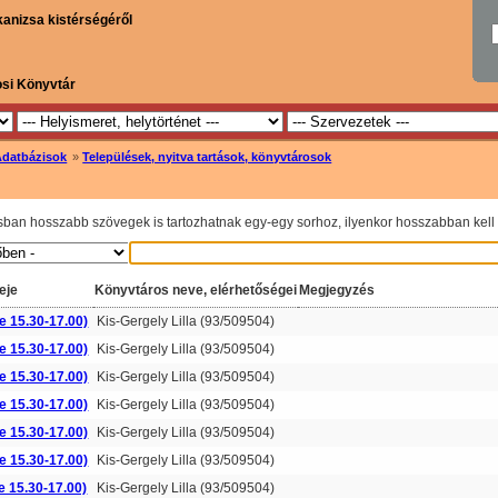
kanizsa kistérségéről
osi Könyvtár
Adatbázisok
»
Települések, nyitva tartások, könyvtárosok
sban hosszabb szövegek is tartozhatnak egy-egy sorhoz, ilyenkor hosszabban kell l
eje
Könyvtáros neve, elérhetőségei
Megjegyzés
e 15.30-17.00)
Kis-Gergely Lilla (93/509504)
e 15.30-17.00)
Kis-Gergely Lilla (93/509504)
e 15.30-17.00)
Kis-Gergely Lilla (93/509504)
e 15.30-17.00)
Kis-Gergely Lilla (93/509504)
e 15.30-17.00)
Kis-Gergely Lilla (93/509504)
e 15.30-17.00)
Kis-Gergely Lilla (93/509504)
e 15.30-17.00)
Kis-Gergely Lilla (93/509504)