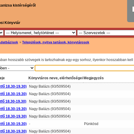
kanizsa kistérségéről
osi Könyvtár
Adatbázisok
»
Települések, nyitva tartások, könyvtárosok
sban hosszabb szövegek is tartozhatnak egy-egy sorhoz, ilyenkor hosszabban kell l
eje
Könyvtáros neve, elérhetőségei
Megjegyzés
tfő 18.30-19.30)
Nagy Balázs (93/509504)
tfő 18.30-19.30)
Nagy Balázs (93/509504)
tfő 18.30-19.30)
Nagy Balázs (93/509504)
tfő 18.30-19.30)
Nagy Balázs (93/509504)
tfő 18.30-19.30)
Nagy Balázs (93/509504)
tfő 18.30-19.30)
-
Pünkösd
tfő 18.30-19.30)
Nagy Balázs (93/509504)