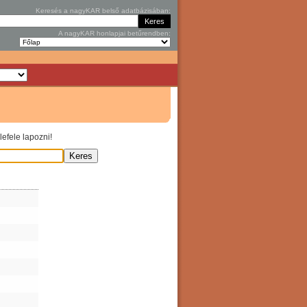
Keresés a nagyKAR belső adatbázisában:
A nagyKAR honlapjai betűrendben:
efele lapozni!