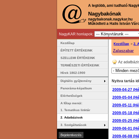
A legtöbb, ami tudható Nagy
Nagybakónak
nagybakonak.nagykar.hu
Működteti a Halis István Vár
NagyKAR honlapok:
Kezdőlap
Kezdőlap
»
2. 
Zalaszabar
ÉPÍTETT ÉRTÉKEINK
SZELLEMI ÉRTÉKEINK
Az adatbázi
TERMÉSZETI ÉRTÉKEINK
Hírek 1862-1900
Nyitva tartás id
Digitális gyűjtemény
Panoráma-képalbum
2009-04-27 (Hé
Elérhetőségek
2009-05-04 (Hé
A főlap menüi:
2009-05-11 (Hé
1. Tematikus linktár
2009-05-18 (Hé
2. Adatbázisok
2009-05-25 (Hé
3. Szolgáltatások
2009-06-01 (Hé
2009-06-08 (Hé