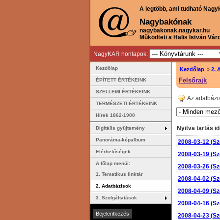
A legtöbb, ami tudható Nagy
Nagybakónak
nagybakonak.nagykar.hu
Működteti a Halis István Vár
NagyKAR honlapok:
Kezdőlap
Kezdőlap
»
2. 
Felsőrajk
ÉPÍTETT ÉRTÉKEINK
SZELLEMI ÉRTÉKEINK
Az adatbázi
TERMÉSZETI ÉRTÉKEINK
Hírek 1862-1900
Nyitva tartás id
Digitális gyűjtemény
Panoráma-képalbum
2008-03-12 (Sz
Elérhetőségek
2008-03-19 (Sz
A főlap menüi:
2008-03-26 (Sz
1. Tematikus linktár
2008-04-02 (Sz
2. Adatbázisok
2008-04-09 (Sz
3. Szolgáltatások
2008-04-16 (Sz
2008-04-23 (Sz