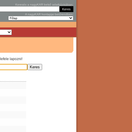
Keresés a nagyKAR belső adatbázisában:
A nagyKAR honlapjai betűrendben:
efele lapozni!