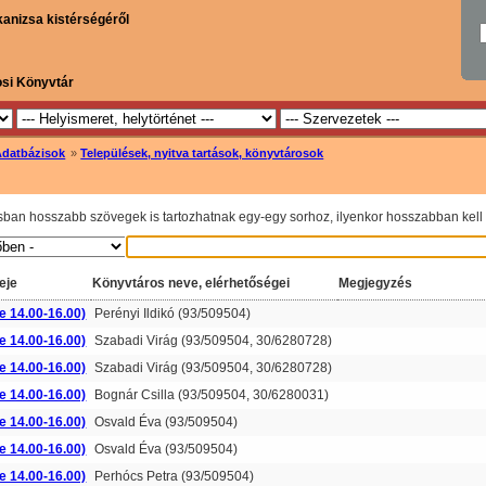
kanizsa kistérségéről
osi Könyvtár
Adatbázisok
»
Települések, nyitva tartások, könyvtárosok
sban hosszabb szövegek is tartozhatnak egy-egy sorhoz, ilyenkor hosszabban kell l
eje
Könyvtáros neve, elérhetőségei
Megjegyzés
e 14.00-16.00)
Perényi Ildikó (93/509504)
e 14.00-16.00)
Szabadi Virág (93/509504, 30/6280728)
e 14.00-16.00)
Szabadi Virág (93/509504, 30/6280728)
e 14.00-16.00)
Bognár Csilla (93/509504, 30/6280031)
e 14.00-16.00)
Osvald Éva (93/509504)
e 14.00-16.00)
Osvald Éva (93/509504)
e 14.00-16.00)
Perhócs Petra (93/509504)