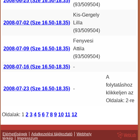
2008-06-25 (Sze 16.50-18.35)
(93/509504)
Kis-Gergely
2008-07-02 (Sze 16.50-18.35)
Lilla
(93/509504)
Fenyvesi
2008-07-09 (Sze 16.50-18.35)
Attila
(93/509504)
2008-07-16 (Sze 16.50-18.35)
-
A
folytatáshoz
2008-07-23 (Sze 16.50-18.35)
-
klikkeljen az
Oldalak: 2-re
Oldalak:
1
2
3
4
5
6
7
8
9
10
11
12
Elérhetőségek
Adatkezelési tájékoztató
Webhely
térkép
Impresszum