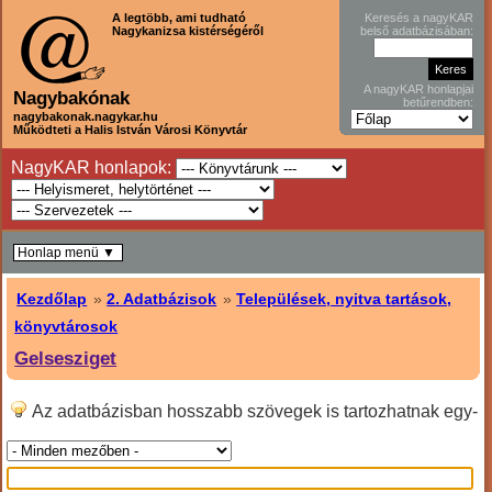
A legtöbb, ami tudható
Keresés a nagyKAR
Nagykanizsa kistérségéről
belső adatbázisában:
A nagyKAR honlapjai
Nagybakónak
betűrendben:
nagybakonak.nagykar.hu
Működteti a Halis István Városi Könyvtár
NagyKAR honlapok:
Honlap menü ▼
Kezdőlap
»
2. Adatbázisok
»
Települések, nyitva tartások,
könyvtárosok
Gelsesziget
Az adatbázisban hosszabb szövegek is tartozhatnak egy-
egy sorhoz, ilyenkor hosszabban kell lefele lapozni!