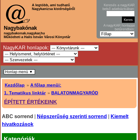
A legtöbb, ami tudható
Keresés a nagyKAR
Nagykanizsa kistérségéről
belső adatbázisában:
A nagyKAR honlapjai
Nagybakónak
betűrendben:
nagybakonak.nagykar.hu
Működteti a Halis István Városi Könyvtár
NagyKAR honlapok:
Honlap menü ▼
Kezdőlap
»
A főlap menüi:
1. Tematikus linktár
»
BALATONMAGYARÓD
ÉPÍTETT ÉRTÉKEINK
ABC sorrend
|
Népszerűség szerinti sorrend
|
Kiemelt
hivatkozások
Kategóriák