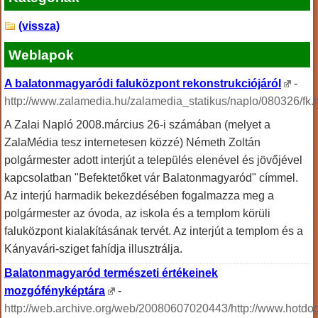
(vissza)
Weblapok
A balatonmagyaródi faluközpont rekonstrukciójáról
-
http://www.zalamedia.hu/zalamedia_statikus/naplo/080326/fk.
A Zalai Napló 2008.március 26-i számában (melyet a
ZalaMédia tesz internetesen közzé) Németh Zoltán
polgármester adott interjút a település elenével és jövőjével
kapcsolatban "Befektetőket vár Balatonmagyaród" címmel.
Az interjú harmadik bekezdésében fogalmazza meg a
polgármester az óvoda, az iskola és a templom körüli
faluközpont kialakításának tervét. Az interjút a templom és a
Kányavári-sziget fahídja illusztrálja.
Balatonmagyaród természeti értékeinek
mozgófényképtára
-
http://web.archive.org/web/20080607020443/http://www.hotdo