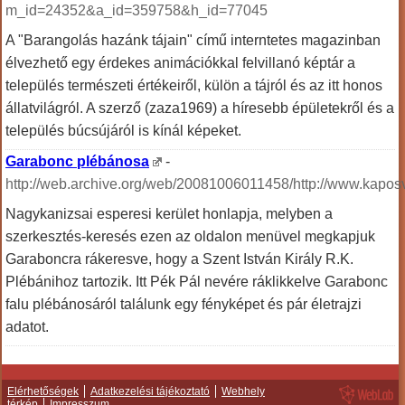
m_id=24352&a_id=359758&h_id=77045
A "Barangolás hazánk tájain" című interntetes magazinban
élvezhető egy érdekes animációkkal felvillanó képtár a
település természeti értékeiről, külön a tájról és az itt honos
állatvilágról. A szerző (zaza1969) a híresebb épületekről és a
település búcsújáról is kínál képeket.
Garabonc plébánosa
-
http://web.archive.org/web/20081006011458/http://www.kap
Nagykanizsai esperesi kerület honlapja, melyben a
szerkesztés-keresés ezen az oldalon menüvel megkapjuk
Garaboncra rákeresve, hogy a Szent István Király R.K.
Plébánihoz tartozik. Itt Pék Pál nevére ráklikkelve Garabonc
falu plébánosáról találunk egy fényképet és pár életrajzi
adatot.
Elérhetőségek
Adatkezelési tájékoztató
Webhely
térkép
Impresszum