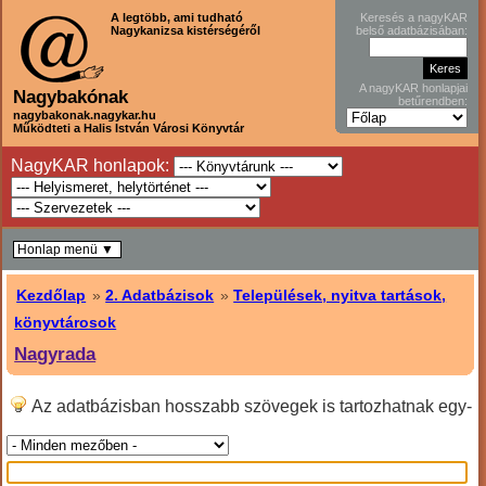
A legtöbb, ami tudható
Keresés a nagyKAR
Nagykanizsa kistérségéről
belső adatbázisában:
A nagyKAR honlapjai
Nagybakónak
betűrendben:
nagybakonak.nagykar.hu
Működteti a Halis István Városi Könyvtár
NagyKAR honlapok:
Honlap menü ▼
Kezdőlap
»
2. Adatbázisok
»
Települések, nyitva tartások,
könyvtárosok
Nagyrada
Az adatbázisban hosszabb szövegek is tartozhatnak egy-
egy sorhoz, ilyenkor hosszabban kell lefele lapozni!