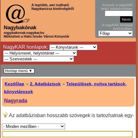
A legtöbb, ami tudható
Keresés a nagyKAR
Nagykanizsa kistérségéről
belső adatbázisában:
A nagyKAR honlapjai
Nagybakónak
betűrendben:
nagybakonak.nagykar.hu
Működteti a Halis István Városi Könyvtár
NagyKAR honlapok:
Honlap menü ▼
Kezdőlap
»
2. Adatbázisok
»
Települések, nyitva tartások,
könyvtárosok
Nagyrada
Az adatbázisban hosszabb szövegek is tartozhatnak egy-
egy sorhoz, ilyenkor hosszabban kell lefele lapozni!