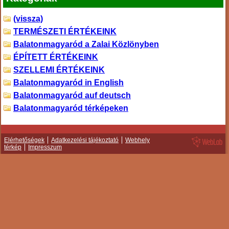
(vissza)
TERMÉSZETI ÉRTÉKEINK
Balatonmagyaród a Zalai Közlönyben
ÉPÍTETT ÉRTÉKEINK
SZELLEMI ÉRTÉKEINK
Balatonmagyaród in English
Balatonmagyaród auf deutsch
Balatonmagyaród térképeken
Elérhetőségek
Adatkezelési tájékoztató
Webhely
térkép
Impresszum