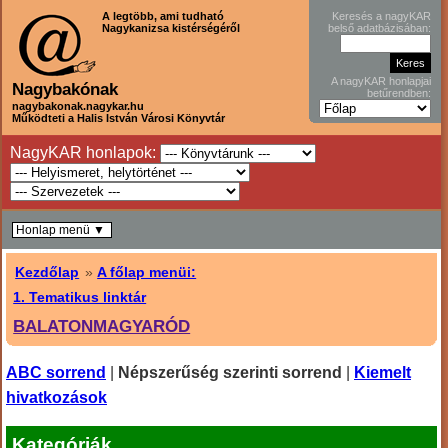
A legtöbb, ami tudható
Keresés a nagyKAR
Nagykanizsa kistérségéről
belső adatbázisában:
A nagyKAR honlapjai
Nagybakónak
betűrendben:
nagybakonak.nagykar.hu
Működteti a Halis István Városi Könyvtár
NagyKAR honlapok:
Honlap menü ▼
Kezdőlap
»
A főlap menüi:
1. Tematikus linktár
BALATONMAGYARÓD
ABC sorrend
|
Népszerűség szerinti sorrend
|
Kiemelt
hivatkozások
Kategóriák